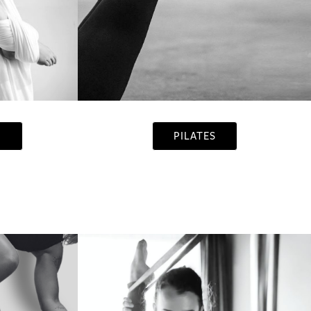
N
PILATES