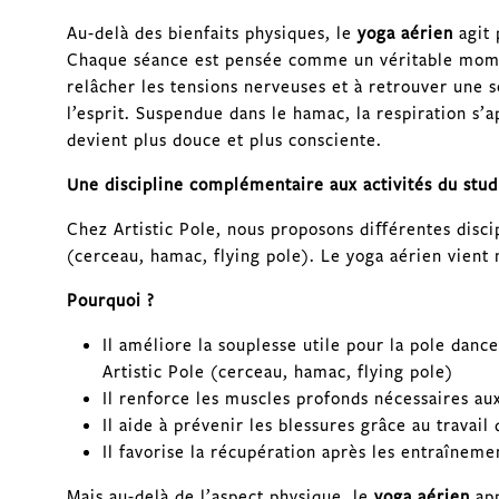
Au-delà des bienfaits physiques, le
yoga aérien
agit 
Chaque séance est pensée comme un véritable moment
relâcher les tensions nerveuses et à retrouver une s
l’esprit. Suspendue dans le hamac, la respiration s’a
devient plus douce et plus consciente.
Une discipline complémentaire aux activités du studi
Chez Artistic Pole, nous proposons diﬀérentes discip
(cerceau, hamac, flying pole). Le yoga aérien vient
Pourquoi ?
Il améliore la souplesse utile pour la pole danc
Artistic Pole (cerceau, hamac, flying pole)
Il renforce les muscles profonds nécessaires au
Il aide à prévenir les blessures grâce au travail
Il favorise la récupération après les entraîneme
Mais au-delà de l’aspect physique, le
yoga aérien
app